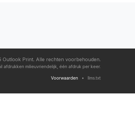
 Outlook Print. Alle rechten voorbehouden.
l afdrukken milieuvriendelijk, één afdruk per keer.
Voorwaarden
•
llms.txt